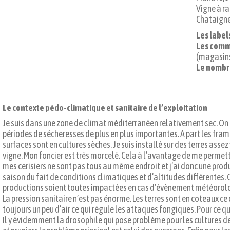
Vigne à rai
Chataigner
Les labels
Les comme
(magasins
Le nombre
Le contexte pédo-climatique et sanitaire de l’exploitation
Je suis dans une zone de climat méditerranéen relativement sec. On 
périodes de sécheresses de plus en plus importantes. A part les fram
surfaces sont en cultures sèches. Je suis installé sur des terres assez 
vigne. Mon foncier est très morcelé. Cela à l’avantage de me permet
mes cerisiers ne sont pas tous au même endroit et j’ai donc une produ
saison du fait de conditions climatiques et d’altitudes différentes. 
productions soient toutes impactées en cas d’évènement météorol
La pression sanitaire n’est pas énorme. Les terres sont en coteaux ce qui
toujours un peu d’air ce qui régule les attaques fongiques. Pour ce q
Il y évidemment la drosophile qui pose problème pour les cultures de 