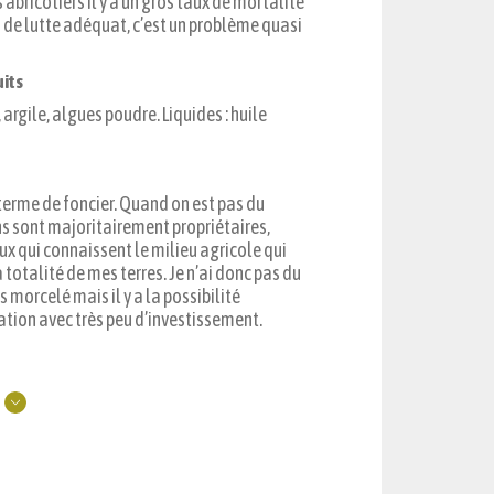
 abricotiers il y a un gros taux de mortalité
n de lutte adéquat, c’est un problème quasi
uits
 argile, algues poudre. Liquides : huile
n terme de foncier. Quand on est pas du
s sont majoritairement propriétaires,
eux qui connaissent le milieu agricole qui
a totalité de mes terres. Je n’ai donc pas du
 morcelé mais il y a la possibilité
ration avec très peu d’investissement.