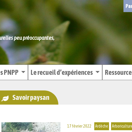
Par
turelles peu préoccupantes,
es PNPP
Le recueil d’expériences
Ressourc
Savoir paysan
17 février 2022
Ardèche
Arboricultur