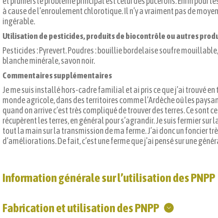
et pruniers le problème principal est celui des pucerons. Enfin pour les
à cause de l’enroulement chlorotique. Il n’y a vraiment pas de moye
ingérable.
Utilisation de pesticides, produits de biocontrôle ou autres prod
Pesticides : Pyrevert. Poudres : bouillie bordelaise soufre mouillable,
blanche minérale, savon noir.
Commentaires supplémentaires
Je me suis installé hors-cadre familial et ai pris ce que j’ai trouvé e
monde agricole, dans des territoires comme l’Ardèche où les paysan
quand on arrive c’est très compliqué de trouver des terres. Ce sont c
récupèrent les terres, en général pour s’agrandir. Je suis fermier sur l
tout la main sur la transmission de ma ferme. J’ai donc un foncier très
d’améliorations. De fait, c’est une ferme que j’ai pensé sur une géné
Information générale sur l’utilisation des PNPP
Fabrication et utilisation des PNPP