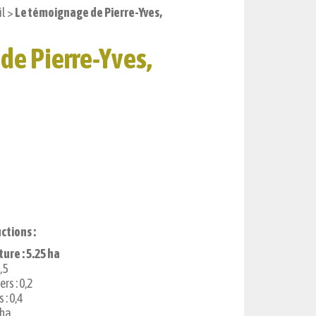
il
>
Le témoignage de Pierre-Yves,
de Pierre-Yves,
ctions :
ure : 5.25 ha
,5
rs : 0,2
 : 0,4
 ha