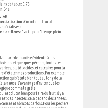
sins de table : 0, 75
 : 3ha
 :
AB
rcialisation :
Circuit court local
 spécialisés)
 d'actif.ves :
1 actif pour 1 temps plein
fait face de manière évidente à des
boisiers et quelques pêchers, toutes les
variées, plutôt acides, et calcaires pour la
tre d’étaler mes productions. Par exemple
ction qui s’étale bien tout au long de la
Cela a aussi l’avantage d’éviter que les
ogique comme la grêle.
 est plutôt bien pour faire du fruit. Il y a
ui est des insectes, cela dépend des années.
cerises et abricots parfois. Pour les pêchers