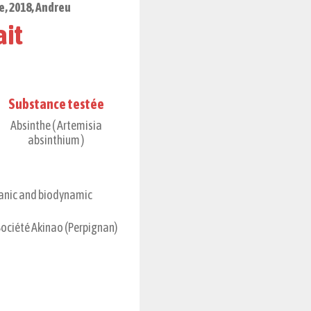
ue, 2018, Andreu
ait
Substance testée
Absinthe ( Artemisia
absinthium )
ganic and biodynamic
Société Akinao (Perpignan)