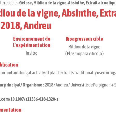
le recueil
>
Gélose, Mildiou de la vigne, Absinthe, Extrait alcooliq
iou de la vigne, Absinthe, Extr
 2018, Andreu
Environnement de
Bioagresseur cible
l’expérimentation
Mildiou de la vigne
In vitro
( Plasmopara viticola )
blication
n and antifungal activity of plant extracts traditionally used in or
r principal/ Organisme :
2018 / Andreu / Université de Perpignan + 
er.com/10.1007/s11356-018-1320-z
rimentation