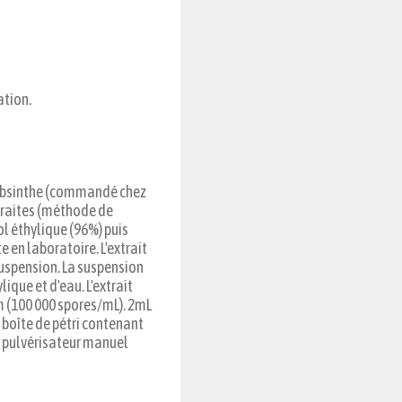
ation.
'absinthe (commandé chez
xtraites (méthode de
ol éthylique (96%) puis
 en laboratoire. L'extrait
suspension. La suspension
ique et d'eau. L'extrait
m (100 000 spores/mL). 2mL
 boîte de pétri contenant
un pulvérisateur manuel