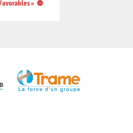
on : Dans les conditions de l’essai, les résultats sont « Favorables »