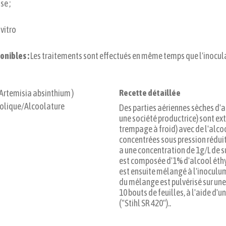
se ;
 vitro
onibles :
Les traitements sont effectués en même temps que l'inocul
Artemisia absinthium )
Recette détaillée
oolique/Alcoolature
Des parties aériennes sèches d
une société productrice) sont e
trempage à froid) avec de l'alco
concentrées sous pression réduite
a une concentration de 1g/L de 
est composée d'1% d'alcool éthyl
est ensuite mélangé à l'inoculu
du mélange est pulvérisé sur une
10 bouts de feuilles, à l'aide d'
("Stihl SR 420")..