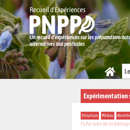
Recueil d'Expériences
Un recueil d’expériences sur les préparations na
alternatives aux pesticides
}
L
Expérimentation 
Viticulture
Mildiou
Absinth
Fiche tirée de la biblio