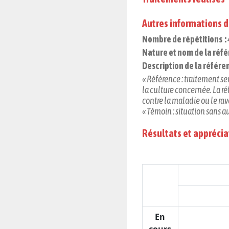
Autres informations d
Nombre de répétitions :
Nature et nom de la référ
Description de la référen
« Référence : traitement ser
la culture concernée. La ré
contre la maladie ou le ra
« Témoin : situation sans 
Résultats et apprécia
En