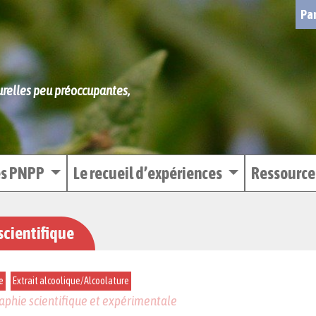
Par
turelles peu préoccupantes,
es PNPP
Le recueil d’expériences
Ressourc
scientifique
e
Extrait alcoolique/Alcoolature
graphie scientifique et expérimentale