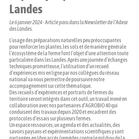
Landes
Le 6 janvier 2024
- Article paru dans la Newsletter de l’Adear
des Landes.
L’usage des préparations naturelles peu préoccupantes
pour renforcer les plantes, les sols et de manière générale
l’écosystème de la ferme font l’objet d’une attention toute
particulière dans les Landes. Après une journée d’échanges
techniques prometteuse, l’utilisation d’un recueil
d’expériences mis en ligne par nos collègues du réseau
national va nous permettre de poursuivre notre
accompagnement sur cette thématique.
Des recueils d’expériences et portraits de fermes du
territoire seront intégrés dans cet outil, un travail mené en
collaboration avec nos partenaires d’AGROBIO 40 qui
conduisent des travaux depuis 2020 et encadrent des
protocoles d’essais sur plusieurs fermes.
Un espace ressources, un agenda et des actualités, des
savoirs paysans et expérimentations scientifiques y sont
partagées en libre accès (remèdes contre le mildiou de la